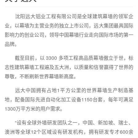
沈阳远大铝业工程有限公司是全球建筑幕墙的领军企
业，以幕墙为主营业务的独立上市公司，远大集团最具国际
影响力的创业公司，领导中国幕墙行业走向国际市场的第一
品牌。
截至目前，以 3300 多项工程高品质幕墙傲立于世，标
志性建筑幕墙工程遍及五大洲，以质量和信誉赢得了世界的
尊敬，不断刷新世界幕墙新高度。
远大中国拥有占地1平方公里的世界幕墙生产制造基
地，配备国际先进自动化加工设备1150台套，每年可满足
1300万平方米的用户需求。
“设有全球外墙研发团队之一，中国、新加坡、瑞士、
澳洲等全球12个区域设有研发机构，拥有研发专才600余