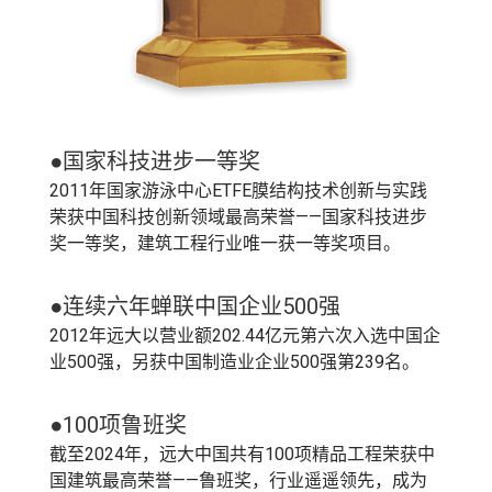
●国家科技进步一等奖
2011年国家游泳中心ETFE膜结构技术创新与实践
荣获中国科技创新领域最高荣誉——国家科技进步
奖一等奖，建筑工程行业唯一获一等奖项目。
●连续六年蝉联中国企业500强
2012年远大以营业额202.44亿元第六次入选中国企
业500强，另获中国制造业企业500强第239名。
●100项鲁班奖
截至2024年，远大中国共有100项精品工程荣获中
国建筑最高荣誉——鲁班奖，行业遥遥领先，成为