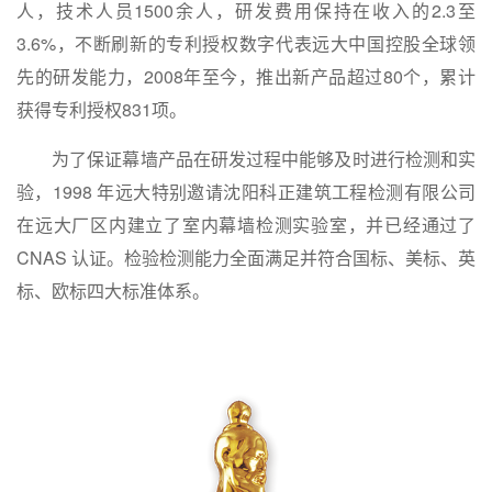
人，技术人员1500余人，研发费用保持在收入的2.3至
3.6%，不断刷新的专利授权数字代表远大中国控股全球领
先的研发能力，2008年至今，推出新产品超过80个，累计
获得专利授权831项。
为了保证幕墙产品在研发过程中能够及时进行检测和实
验，1998 年远大特别邀请沈阳科正建筑工程检测有限公司
在远大厂区内建立了室内幕墙检测实验室，并已经通过了
CNAS 认证。检验检测能力全面满足并符合国标、美标、英
标、欧标四大标准体系。