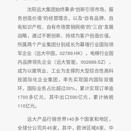
沈阳远大集团始终秉承“创新引领市场，服
务创造价值”的经营理念，以及“自有品牌、自
有知识产权、自有市场营销网络”的“三自”发展
战略，通过不断创新、持续为客户创造价值，
所属两个产业集团分别成长为幕墙行业国际领
军企业（远大中国，02789.HK），电梯行业国
内品牌领先企业（远大智能，002689.SZ），
成为以建筑业、工业为支撑的大型综合性高科
技国际化企业集团，率先实现国内国际双循
环，国际业务占比超过35%，累计实现订单逾
1700多亿元，其中出口590亿元，累计纳税
110亿元。
远大产品行销世界140多个国家和地区，
全球分公司共45家，其中，欧洲区域8家、中