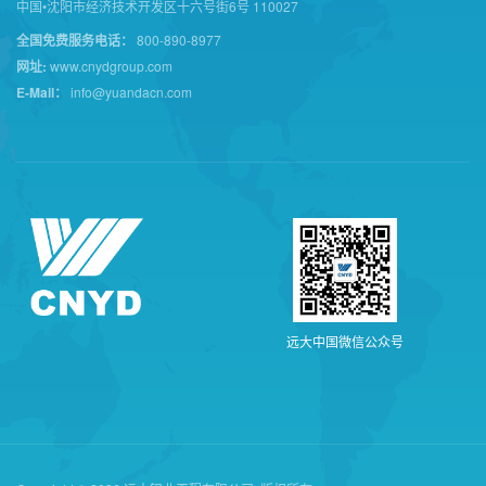
中国•沈阳市经济技术开发区十六号街6号 110027
全国免费服务电话：
800-890-8977
网址:
www.cnydgroup.com
E-Mail：
info@yuandacn.com
远
大
中
国
微
信
公
众
号