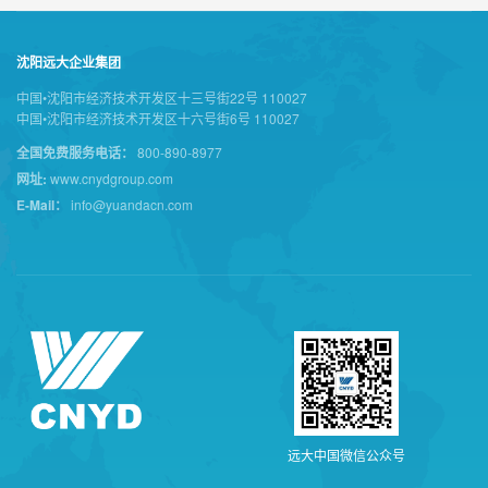
沈阳远大企业集团
中国•沈阳市经济技术开发区十三号街22号 110027
中国•沈阳市经济技术开发区十六号街6号 110027
全国免费服务电话：
800-890-8977
网址:
www.cnydgroup.com
E-Mail：
info@yuandacn.com
远
大
中
国
微
信
公
众
号