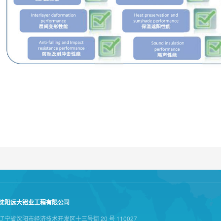
沈阳远大铝业工程有限公司
辽宁省沈阳市经济技术开发区十三号街 20 号 110027