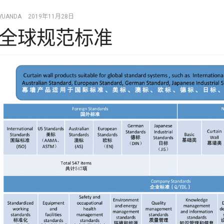
YUANDA
2019年11月28日
全球规范标准