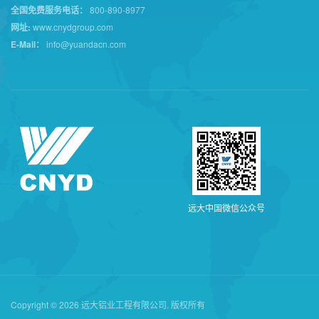
全国免费服务电话：
800-890-8977
网址:
www.cnydgroup.com
E-Mail：
info@yuandacn.com
远
大
中
国
微
信
公
众
号
Copyright © 2026 远大铝业工程有限公司. 版权所有