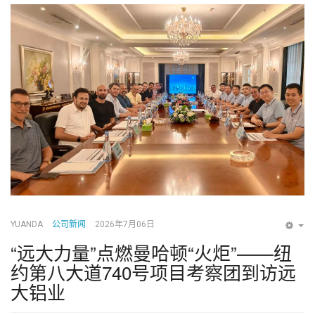
YUANDA
公司新闻
2026年7月06日
EM
“远大力量”点燃曼哈顿“火炬”——纽
约第八大道740号项目考察团到访远
大铝业