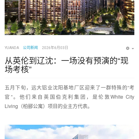
YUANDA
公司新闻
2026年6月03日
EM
从英伦到辽沈：一场没有预演的“现
场考核”
五月下旬，远大铝业沈阳基地厂区迎来了一群特殊的“考
官”。他们来自英国伯克利集团，是伦敦
White City
Living
（柏郦公寓）项目的业主方代表。