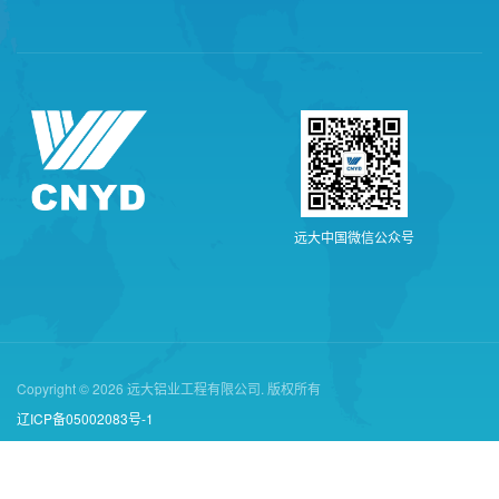
远
大
中
国
微
信
公
众
号
Copyright © 2026 远大铝业工程有限公司. 版权所有
辽ICP备05002083号-1