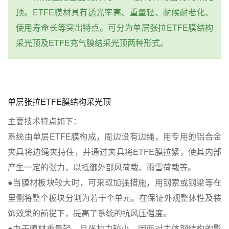
顶。ETFE膜材具有透光率高、重量轻、耐候耐老化、
使用寿命长等突出特点。可分为单层张拉ETFE膜结构
采光顶及ETFE充气膜结采光顶两种形式。
单层张拉ETFE膜结构采光顶
主要技术特点如下：
系统由单层ETFE膜构成，周边设有边绳，用专用的铝合金
夹具将边绳夹持住，并通过夹具将ETFE膜拉紧，使其内部
产生一定的张力，以抵御外部风荷载、雨雪荷载等。
●当膜材板块较大时，可采取加强措施，用钢索或钢梁等在
里侧将整个板块分割为若干个单元。在保证外观整体性及装
饰效果的前提下，提高了系统的抗风压强度。
●由于膜材重量轻，且张拉力较小，因而对主体钢结构的影