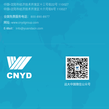
中国•沈阳市经济技术开发区十三号街22号 110027
中国•沈阳市经济技术开发区十六号街6号 110027
全国免费服务电话：
800-890-8977
网址:
www.cnydgroup.com
E-Mail：
info@yuandacn.com
远
大
中
国
微
信
公
众
号