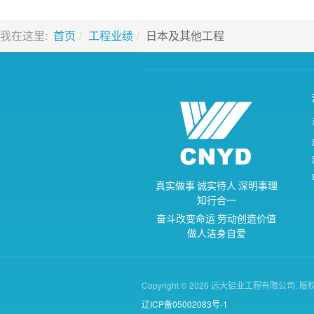
我在这里:
首页
工程业绩
日本及其他工程
真
实
做
事
诚
实
待
人
深
明
事
理
知
行
合
一
奋
斗
改
变
命
运
劳
动
创
造
价
值
做
人
洁
身
自
爱
Copyright © 2026 远大铝业工程有限公司. 
辽ICP备05002083号-1