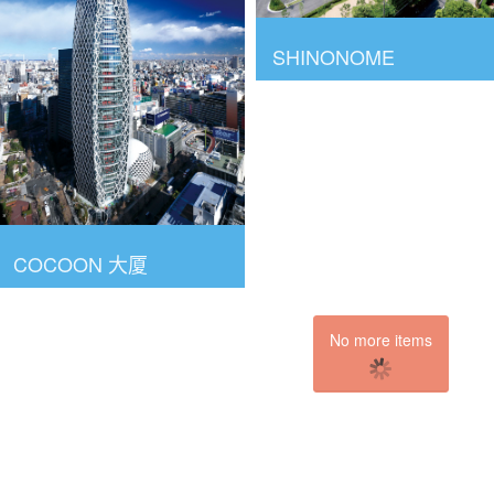
SHINONOME
COCOON 大厦
No more items