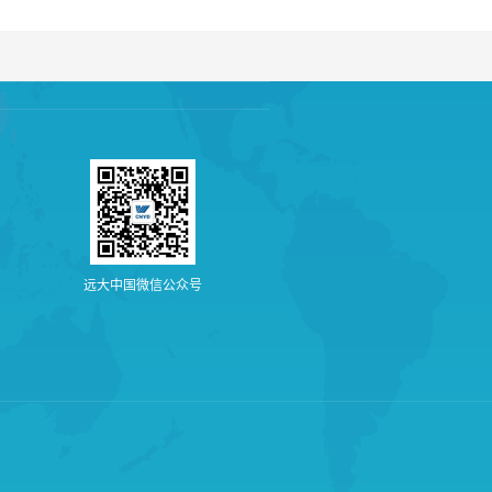
远
大
中
国
微
信
公
众
号