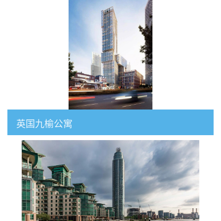
英国九榆公寓