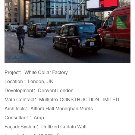
Project：White Collar Factory
Location：London, UK
Development：Derwent London
Main Contract：Multiplex CONSTRUCTION LIMITED
Architects：Allford Hall Monaghan Morris
Consultant ：Arup
FaçadeSystem：Unitized Curtain Wall
2