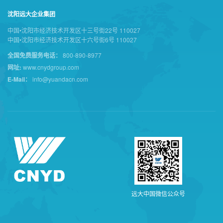
沈阳远大企业集团
中国•沈阳市经济技术开发区十三号街22号 110027
中国•沈阳市经济技术开发区十六号街6号 110027
全国免费服务电话：
800-890-8977
网址:
www.cnydgroup.com
E-Mail：
info@yuandacn.com
远
大
中
国
微
信
公
众
号