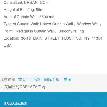
Consultant: URBANTECH
Height of Building: 58m
Area of Curtain Wall: 6500 m2
Type of Curtain Wall: United Curtain Wall，Window Wall，
Point Fixed glass Curtain Wall，Balcony railing
Location: 36-18 MAIN STREET FLUSHING, NY 11354,
USA
我在这里:
首页
工程2
国际工程
美国
美国纽约CAPLAZA广场
沈阳远大企业集团