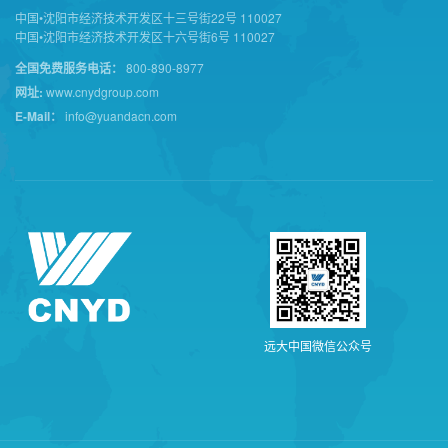
中国•沈阳市经济技术开发区十三号街22号 110027
中国•沈阳市经济技术开发区十六号街6号 110027
全国免费服务电话：
800-890-8977
网址:
www.cnydgroup.com
E-Mail：
info@yuandacn.com
远
大
中
国
微
信
公
众
号