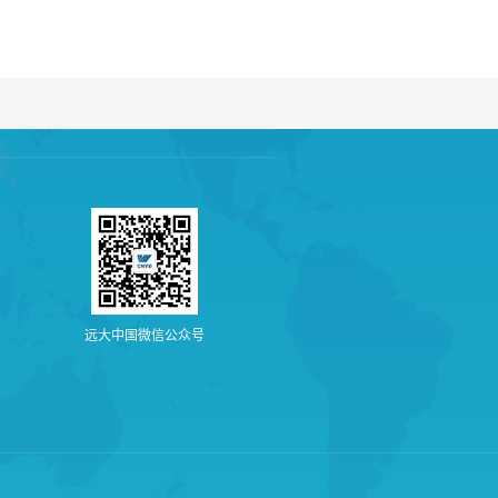
远
大
中
国
微
信
公
众
号