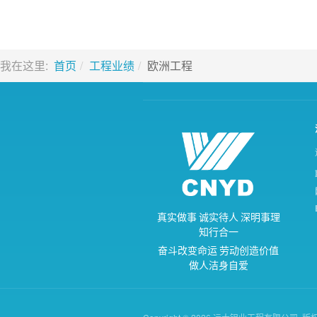
我在这里:
首页
工程业绩
欧洲工程
真
实
做
事
诚
实
待
人
深
明
事
理
知
行
合
一
奋
斗
改
变
命
运
劳
动
创
造
价
值
做
人
洁
身
自
爱