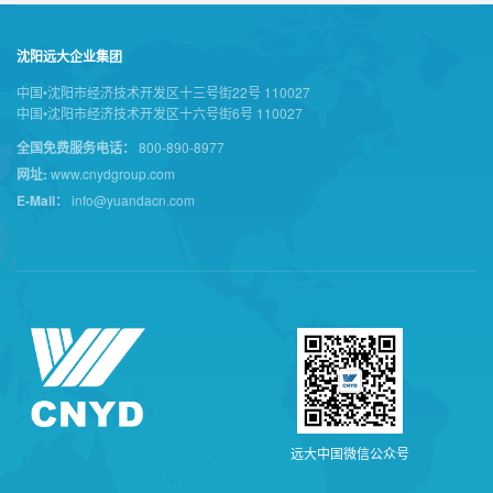
沈阳远大企业集团
中国•沈阳市经济技术开发区十三号街22号 110027
中国•沈阳市经济技术开发区十六号街6号 110027
全国免费服务电话：
800-890-8977
网址:
www.cnydgroup.com
E-Mail：
info@yuandacn.com
远
大
中
国
微
信
公
众
号