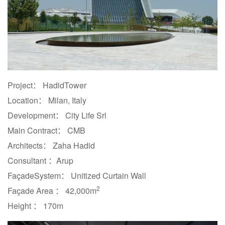
Project： HadidTower
Location： Milan, Italy
Development： City Life Srl
Main Contract： CMB
Architects： Zaha Hadid
Consultant ：Arup
FaçadeSystem： Unitized Curtain Wall
2
Façade Area ： 42,000m
Height ： 170m