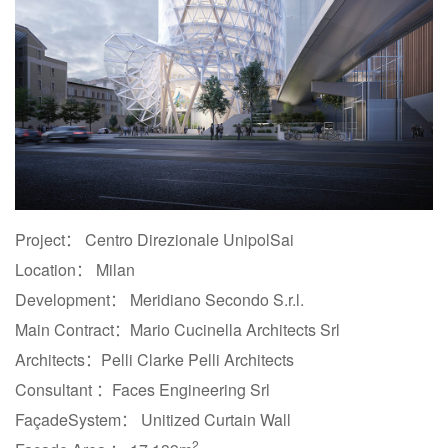
Project： Centro Direzionale UnipolSai
Location： Milan
Development： Meridiano Secondo S.r.l.
Main Contract：Mario Cucinella Architects Srl
Architects：Pelli Clarke Pelli Architects
Consultant ：Faces Engineering Srl
FaçadeSystem： Unitized Curtain Wall
2