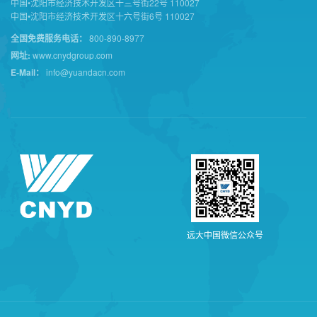
中国•沈阳市经济技术开发区十三号街22号 110027
中国•沈阳市经济技术开发区十六号街6号 110027
全国免费服务电话：
800-890-8977
网址:
www.cnydgroup.com
E-Mail：
info@yuandacn.com
远
大
中
国
微
信
公
众
号