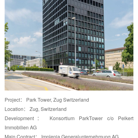
Project： Park Tower, Zug Switzerland
Location： Zug, Switzerland
Development： Konsortium ParkTower c/o Peikert
Immobilien AG
Main Contract： Implenia Generalunternehmung AG