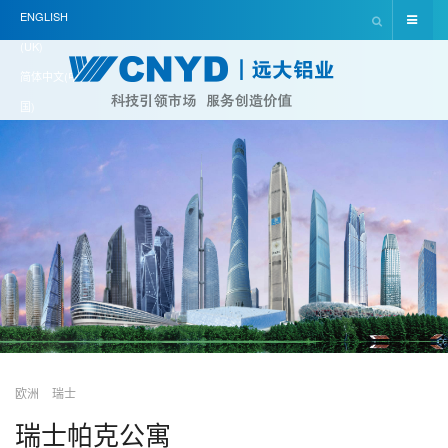
ENGLISH
(UK)
简体中文(中
国)
欧洲
瑞士
瑞士帕克公寓