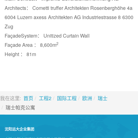
Architects： Cometti truffer Architekten Rosenberghöhe 4a
6004 Luzern axess Architekten AG Industriestrasse 8 6300
Zug
FaçadeSystem： Unitized Curtain Wall
2
Façade Area ： 8,600m
Height ： 81m
我在这里:
首页
工程2
国际工程
欧洲
瑞士
瑞士帕克公寓
沈阳远大企业集团