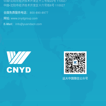
中国•沈阳市经济技术开发区十三号街22号 110027
中国•沈阳市经济技术开发区十六号街6号 110027
全国免费服务电话：
800-890-8977
网址:
www.cnydgroup.com
E-Mail：
info@yuandacn.com
远
大
中
国
微
信
公
众
号