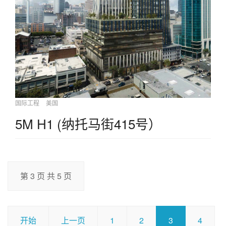
国际工程
美国
5M H1 (纳托马街415号）
第 3 页 共 5 页
开始
上一页
1
2
3
4