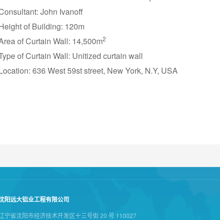
Consultant: John Ivanoff
Height of Building: 120m
2
Area of Curtain Wall: 14,500m
Type of Curtain Wall: Unitized curtain wall
Location: 636 West 59st street, New York, N.Y, USA
沈阳远大铝业工程有限公司
辽宁省沈阳市经济技术开发区十三号街 20 号 110027