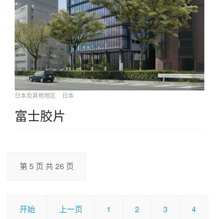
日本及其他地区
日本
富士胶片
第 5 页 共 26 页
开始
上一页
1
2
3
4