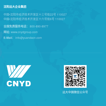
沈阳远大企业集团
中国•沈阳市经济技术开发区十三号街22号 110027
中国•沈阳市经济技术开发区十六号街6号 110027
全国免费服务电话：
800-890-8977
网址:
www.cnydgroup.com
E-Mail：
info@yuandacn.com
远
大
中
国
微
信
公
众
号