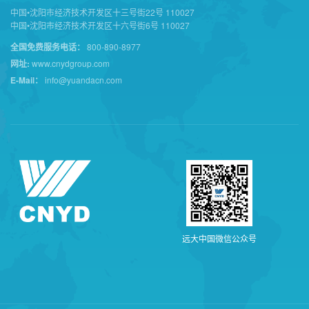
中国•沈阳市经济技术开发区十三号街22号 110027
中国•沈阳市经济技术开发区十六号街6号 110027
全国免费服务电话：
800-890-8977
网址:
www.cnydgroup.com
E-Mail：
info@yuandacn.com
远
大
中
国
微
信
公
众
号