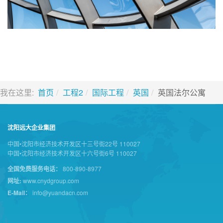
我在这里:
首页
工程2
国际工程
英国
英国法尔公寓
沈阳远大企业集团
中国•沈阳市经济技术开发区十三号街22号 110027
中国•沈阳市经济技术开发区十六号街6号 110027
全国免费服务电话：
800-890-8977
网址:
www.cnydgroup.com
E-Mail：
info@yuandacn.com