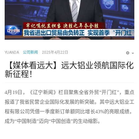
YUANDA
公司新闻
2025年4月22日
EM
【媒体看远大】远大铝业领航国际化
新征程！
4月19日，《
辽宁新闻
》栏目聚焦全省外贸
“开门红”，重点
报道了我省民营企业国际化发展的新突破。
其中远大铝业工
程有限公司凭借一季度新订单额同比增长
43%的亮眼成绩，
成为“中国制造”迈向“中国创造”的生动缩影。