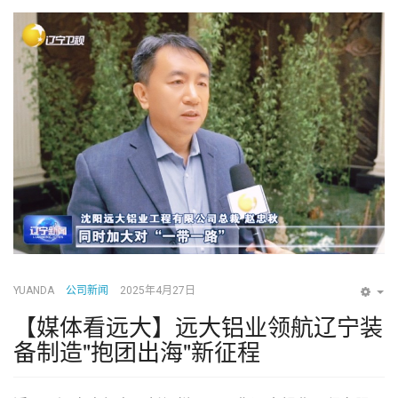
YUANDA
公司新闻
2025年4月27日
EM
【媒体看远大】远大铝业领航辽宁装
备制造"抱团出海"新征程