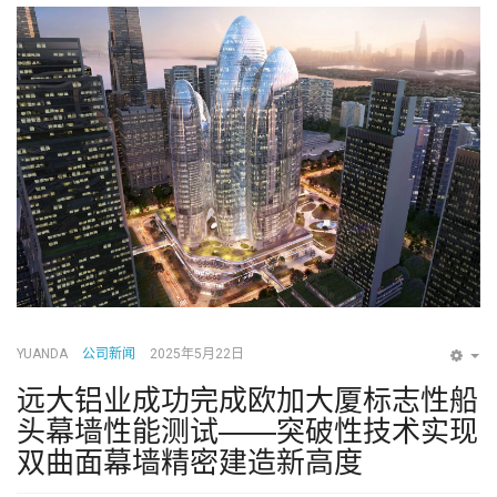
YUANDA
公司新闻
2025年5月22日
EM
远大铝业成功完成欧加大厦标志性船
头幕墙性能测试——突破性技术实现
双曲面幕墙精密建造新高度