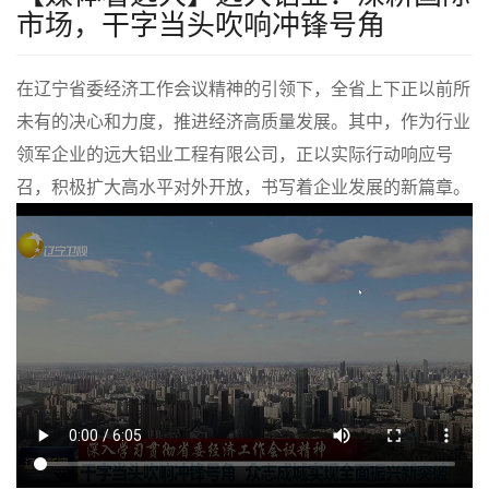
市场，干字当头吹响冲锋号角
在辽宁省委经济工作会议精神的引领下，全省上下正以前所
未有的决心和力度，推进经济高质量发展。其中，作为行业
领军企业的远大铝业工程有限公司，正以实际行动响应号
召，积极扩大高水平对外开放，书写着企业发展的新篇章。