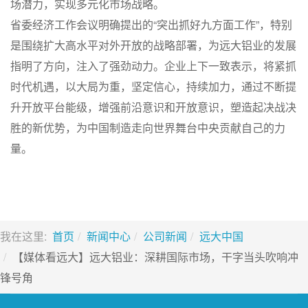
场潜力，实现多元化市场战略。
省委经济工作会议明确提出的“突出抓好九方面工作”，特别
是围绕扩大高水平对外开放的战略部署，为远大铝业的发展
指明了方向，注入了强劲动力。企业上下一致表示，将紧抓
时代机遇，以大局为重，坚定信心，持续加力，通过不断提
升开放平台能级，增强前沿意识和开放意识，塑造起决战决
胜的新优势，为中国制造走向世界舞台中央贡献自己的力
量。
我在这里:
首页
新闻中心
公司新闻
远大中国
【媒体看远大】远大铝业：深耕国际市场，干字当头吹响冲
锋号角