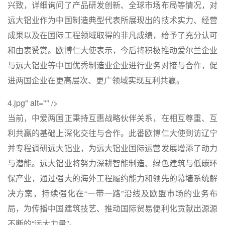
兴致，详细询问了产品研发创新、全球市场布局等情况，对
远大铝业作为中国制造典型代表所展现出的技术实力、经营
成果以及在国际工程领域取得的非凡成绩，给予了充分认可
和由衷赞赏。欧博仁大使表示，今后将积极推动爱尔兰企业
与远大铝业等中国优秀制造业企业进行业务对接与合作，促
进两国企业在更高层次、更广领域实现互利共赢。
4.jpg" alt="" />
当前，中爱两国正秉持互惠战略伙伴关系，在相互尊重、互
利共赢的基础上深化交往与合作。此番欧博仁大使到访辽宁
并专程调研远大铝业，为远大铝业国际运营发展增添了动力
与潜能。远大铝业将努力深耕智能制造、绿色建筑与低碳环
保产业，通过强大的海外工程履约能力和领先的幕墙系统解
决方案，持续强化在“一带一路”沿线及欧盟市场的业务布
局，为传播中国建筑技艺、推动国际贸易便利化贡献出源源
不断的“远大力量”。