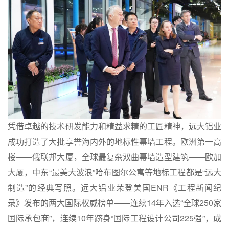
凭借卓越的技术研发能力和精益求精的工匠精神，远大铝业
成功打造了大批享誉海内外的地标性幕墙工程。欧洲第一高
楼——俄联邦大厦，全球最复杂双曲幕墙造型建筑——欧加
大厦，中东“最美大波浪”
哈布图尔公寓
等地标工程都是“远大
制造”的经典写照。远大铝业荣登美国ENR《工程新闻纪
录》发布的两大国际权威榜单——连续14年入选“全球250家
国际承包商”，连续10年跻身“国际工程设计公司225强”，成