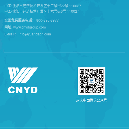
中国•沈阳市经济技术开发区十三号街22号 110027
中国•沈阳市经济技术开发区十六号街6号 110027
全国免费服务电话：
800-890-8977
网址:
www.cnydgroup.com
E-Mail：
info@yuandacn.com
远
大
中
国
微
信
公
众
号