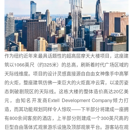
作为纽约近年来最具话题性的超高层摩天大楼项目，这座建
筑以1066英尺（约325米）的总高，刷新着时代广场区域的
天际线维度。项目的设计灵感直接源自自由女神像手中高擎
的火炬，整座建筑仿佛一束巨大的火炬直冲云霄，以凌厉姿
态刺破剧院区的天际线。这栋大楼的整体造价高达20亿美
元，由知名开发商Extell Development Company倾力打
造，而其功能规划同样令人惊叹——下半部分将建成一座拥
有800余间客房的酒店，上半部分则建成一个300英尺高的
巨型自由落体式观景游乐设施‌及顶部观景平台。游客站在观