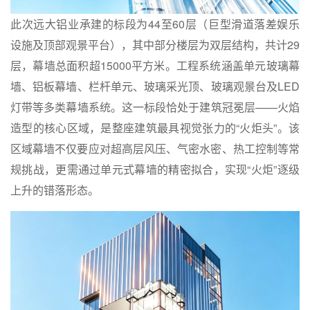
此次远大铝业承建的标段为44至60层（巨型滑道落差娱乐
设施及顶部观景平台），其中部分楼层为双层结构，共计29
层，幕墙总面积超15000平方米。工程系统涵盖单元玻璃幕
墙、铝板幕墙、栏杆单元、玻璃采光顶、玻璃观景台及LED
灯带等多类幕墙系统。这一标段恰处于建筑冠冕层——火焰
造型的核心区域，是整座建筑最具视觉张力的“火炬头”。该
区域幕墙不仅要应对超高层风压、气密水密、热工控制等常
规挑战，更需通过单元式幕墙的精密拟合，实现“火炬”逐级
上升的错落形态。