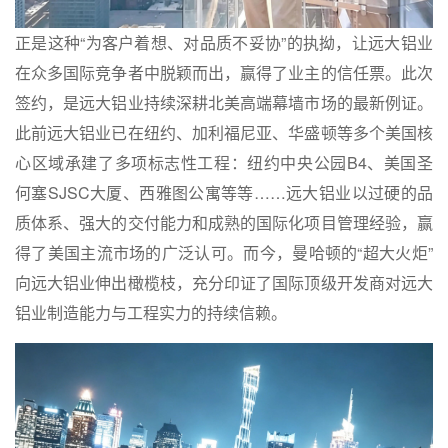
正是这种“为客户着想、对品质不妥协”的执拗，让远大铝业
在众多国际竞争者中脱颖而出，赢得了业主的信任票。此次
签约，是远大铝业持续深耕北美高端幕墙市场的最新例证。
此前远大铝业已在纽约、加利福尼亚、华盛顿等多个美国核
心区域承建了多项标志性工程：纽约中央公园B4、美国圣
何塞SJSC大厦、
西雅图公寓
等等……远大铝业以过硬的品
质体系、强大的交付能力和成熟的国际化项目管理经验，赢
得了美国主流市场的广泛认可。而今，曼哈顿的“超大火炬”
向远大铝业伸出橄榄枝，充分印证了国际顶级开发商对远大
铝业制造能力与工程实力的持续信赖。