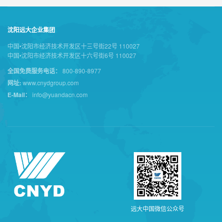
沈阳远大企业集团
中国•沈阳市经济技术开发区十三号街22号 110027
中国•沈阳市经济技术开发区十六号街6号 110027
全国免费服务电话：
800-890-8977
网址:
www.cnydgroup.com
E-Mail：
info@yuandacn.com
远
大
中
国
微
信
公
众
号