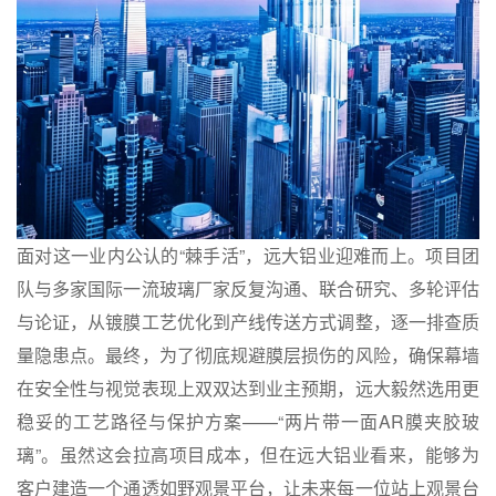
面对这一业内公认的“棘手活”，远大铝业迎难而上。项目团
队与多家国际一流玻璃厂家反复沟通、联合研究、多轮评估
与论证，从
镀膜工艺优化
到产线传送方式调整，逐一排查质
量隐患点。最终，为了彻底规避膜层损伤的风险，确保幕墙
在安全性与视觉表现上双双达到业主预期，远大毅然选用更
稳妥的工艺路径与保护方案——“两片带一面AR膜夹胶玻
璃”。虽然这会拉高项目成本，但在远大铝业看来，能够为
客户建造一个通透如野观景平台，让未来每一位站上观景台