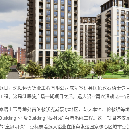
近日，
沈阳远大铝业工程有限公司
成功签订英国伦敦泰晤士壹号（One
工程。这是继恩毅广场一期项目之后，远大铝业再次深耕这一“超
泰晤士壹号地处南伦敦沃克斯豪尔地区，与大本钟、伦敦眼等
Building N1及Building N2-N5的幕墙系统工程。这一
的“皇冠明珠”，更标志着远大铝业在服务发达国家核心区城市更