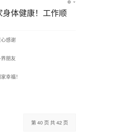
EMPTY
家身体健康！工作顺
！
衷心感谢
各界朋友
阖家幸福！
第 40 页 共 42 页