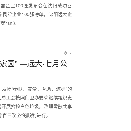
宁民营企业100强发布会在沈阳成功召
辽宁民营企业100强榜单，沈阳远大企
第18位。
EMPTY
家园” —远大·七月公
发扬“奉献、友爱、互助、进步”的
区总工会按照创卫办要求继续组织志
线开展拾捡白色垃圾，整理零散共享
“百日攻坚”的顺利进行。