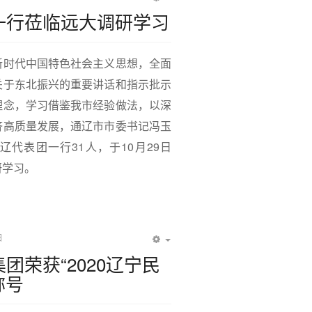
EMPTY
一行莅临远大调研学习
新时代中国特色社会主义思想，全面
关于东北振兴的重要讲话和指示批示
理念，学习借鉴我市经验做法，以深
济高质量发展，通辽市市委书记冯玉
代表团一行31人，于10月29日
研学习。
日
EMPTY
团荣获“2020辽宁民
称号