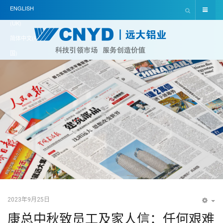
ENGLISH
(UK)
简体中文(中
国)
2023年9月25日
EM
康总中秋致员工及家人信：任何艰难