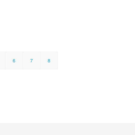
6
7
8