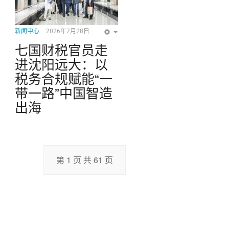
新闻中心
2026年7月28日
EMPTY
七国财税官员走
进沈阳远大：以
税务合规赋能“一
带一路”中国智造
出海
第 1 页 共 61 页
EMPTY