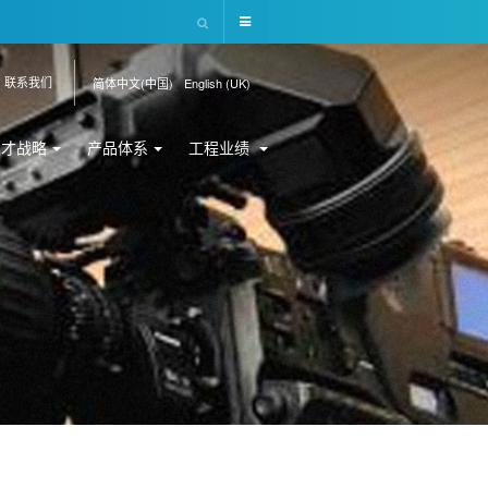
联系我们
简体中文(中国)
English (UK)
人才战略
产品体系
工程业绩