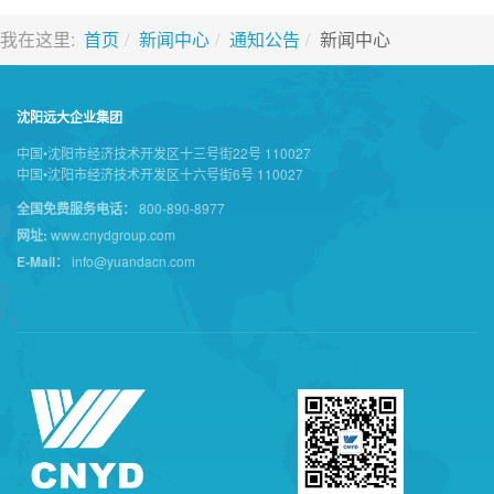
我在这里:
首页
新闻中心
通知公告
新闻中心
沈阳远大企业集团
中国•沈阳市经济技术开发区十三号街22号 110027
中国•沈阳市经济技术开发区十六号街6号 110027
全国免费服务电话：
800-890-8977
网址:
www.cnydgroup.com
E-Mail：
info@yuandacn.com