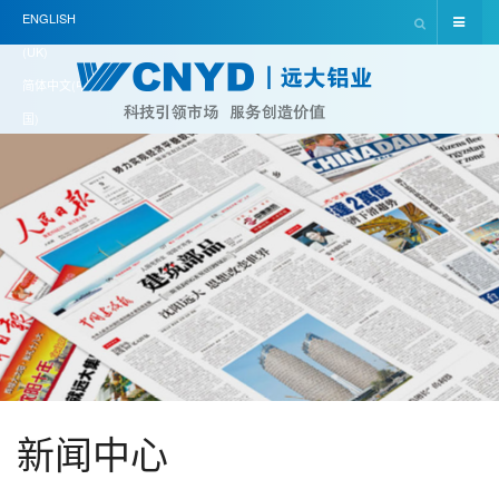
ENGLISH
(UK)
简体中文(中
国)
新闻中心