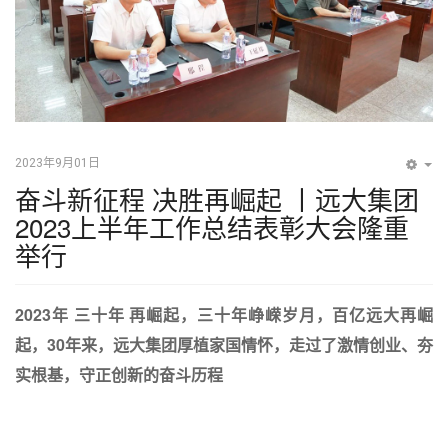
2023年9月01日
EM
奋斗新征程​ 决胜再崛起 丨远大集团
2023上半年工作总结表彰大会隆重
举行
2023年 三十年 再崛起，
三十年峥嵘岁月，百亿远大再崛
起，
30年来，远大集团厚植家国情怀，
走过了激情创业、夯
实根基，
守正创新的奋斗历程