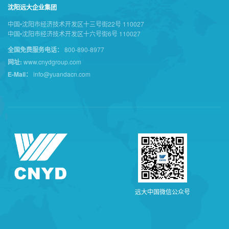
沈阳远大企业集团
中国•沈阳市经济技术开发区十三号街22号 110027
中国•沈阳市经济技术开发区十六号街6号 110027
全国免费服务电话：
800-890-8977
网址:
www.cnydgroup.com
E-Mail：
info@yuandacn.com
远
大
中
国
微
信
公
众
号