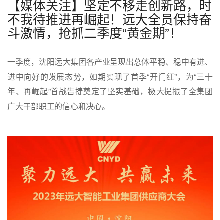
【媒体关注】坚定不移走创新路，时
不我待推进再崛起！远大全员保持奋
斗激情，抢抓二季度“黄金期”！
一季度，沈阳远大集团各产业呈现出总体平稳、稳中有进、
进中向好的发展态势，如期实现了首季“开门红”，为“三十
年、再崛起”首战告捷奠定了坚实基础，极大提振了全集团
广大干部职工的信心和决心。