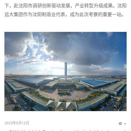
下，赴沈阳市调研创新驱动发展，产业转型升级成果。沈阳
远大集团作为沈阳制造业代表，成为此次考察的重要一站。
2023年5月12日
EM