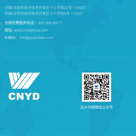
中国•沈阳市经济技术开发区十三号街22号 110027
中国•沈阳市经济技术开发区十六号街6号 110027
全国免费服务电话：
800-890-8977
网址:
www.cnydgroup.com
E-Mail：
info@yuandacn.com
远
大
中
国
微
信
公
众
号