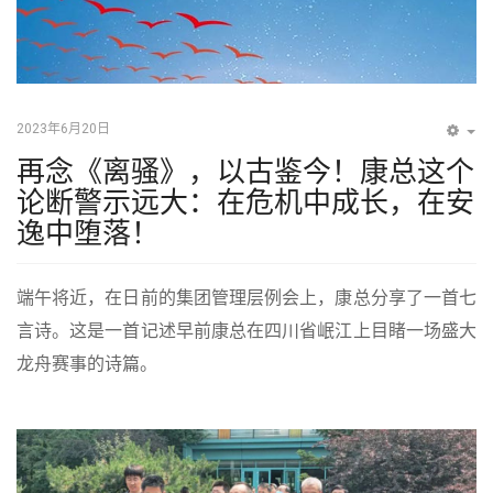
2023年6月20日
EM
再念《离骚》，以古鉴今！康总这个
论断警示远大：在危机中成长，在安
逸中堕落！
端午将近，在日前的集团管理层例会上，康总分享了一首七
言诗。这是一首记述早前康总在四川省岷江上目睹一场盛大
龙舟赛事的诗篇。