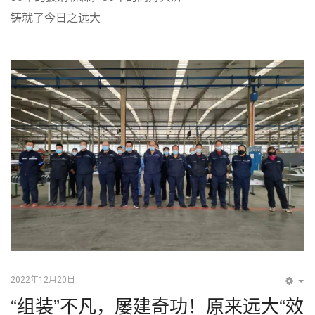
铸就了今日之远大
2022年12月20日
EM
“组装”不凡，屡建奇功！原来远大“效