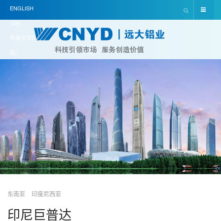
ENGLISH
(UK)
简体中文(中
国)
东南亚
印度尼西亚
印尼巨普达