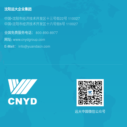
沈阳远大企业集团
中国•沈阳市经济技术开发区十三号街22号 110027
中国•沈阳市经济技术开发区十六号街6号 110027
全国免费服务电话：
800-890-8977
网址:
www.cnydgroup.com
E-Mail：
info@yuandacn.com
远
大
中
国
微
信
公
众
号