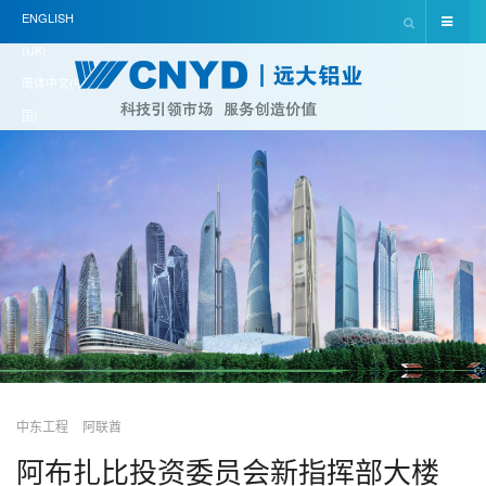
ENGLISH
(UK)
简体中文(中
国)
中东工程
阿联酋
阿布扎比投资委员会新指挥部大楼