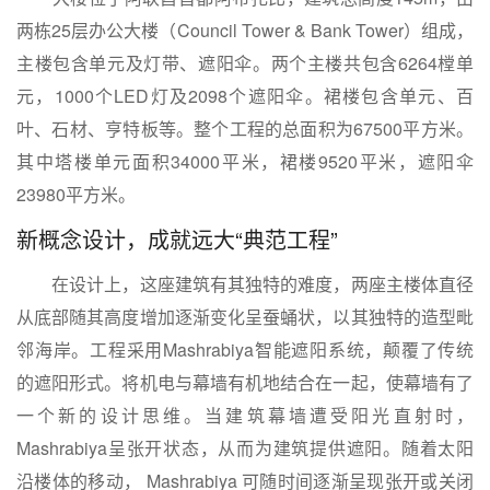
两栋25层办公大楼（Council Tower & Bank Tower）组成，
主楼包含单元及灯带、遮阳伞。两个主楼共包含6264樘单
元，1000个LED灯及2098个遮阳伞。裙楼包含单元、百
叶、石材、亨特板等。整个工程的总面积为67500平方米。
其中塔楼单元面积34000平米，裙楼9520平米，遮阳伞
23980平方米。
新概念设计，成就远大“典范工程”
在设计上，这座建筑有其独特的难度，两座主楼体直径
从底部随其高度增加逐渐变化呈蚕蛹状，以其独特的造型毗
邻海岸。工程采用Mashrabiya智能遮阳系统，颠覆了传统
的遮阳形式。将机电与幕墙有机地结合在一起，使幕墙有了
一个新的设计思维。当建筑幕墙遭受阳光直射时，
Mashrabiya呈张开状态，从而为建筑提供遮阳。随着太阳
沿楼体的移动， Mashrabiya 可随时间逐渐呈现张开或关闭