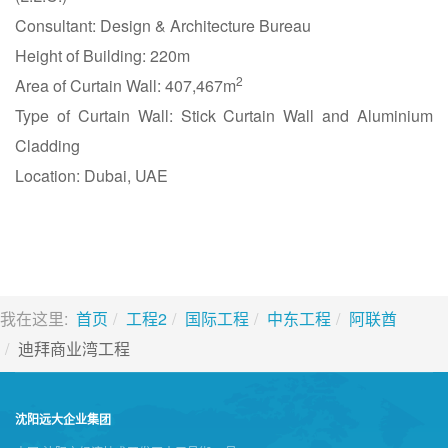
Consultant: Design & Architecture Bureau
Height of Building: 220m
2
Area of Curtain Wall: 407,467m
Type of Curtain Wall: Stick Curtain Wall and Aluminium
Cladding
Location: Dubai, UAE
我在这里:
首页
工程2
国际工程
中东工程
阿联酋
迪拜商业湾工程
沈阳远大企业集团