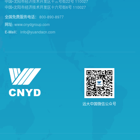
中国•沈阳市经济技术开发区十三号街22号 110027
中国•沈阳市经济技术开发区十六号街6号 110027
全国免费服务电话：
800-890-8977
网址:
www.cnydgroup.com
E-Mail：
info@yuandacn.com
远
大
中
国
微
信
公
众
号