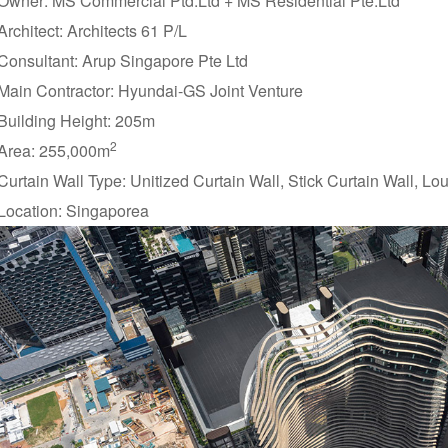
Owner: MS Commercial Ptd.Ltd + MS Residential Pte.Ltd
Architect: Architects 61 P/L
Consultant: Arup Singapore Pte Ltd
Main Contractor: Hyundai-GS Joint Venture
Building Height: 205m
2
Area: 255,000m
Curtain Wall Type: Unitized Curtain Wall, Stick Curtain Wall, L
Location: Singaporea