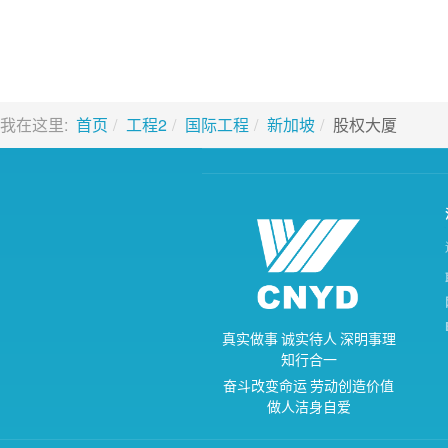
我在这里:
首页
工程2
国际工程
新加坡
股权大厦
真
实
做
事
诚
实
待
人
深
明
事
理
知
行
合
一
奋
斗
改
变
命
运
劳
动
创
造
价
值
做
人
洁
身
自
爱