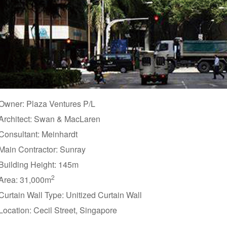
Owner: Plaza Ventures P/L
Architect: Swan & MacLaren
Consultant: Meinhardt
Main Contractor: Sunray
Building Height: 145m
2
Area: 31,000m
Curtain Wall Type: Unitized Curtain Wall
Location: Cecil Street, Singapore