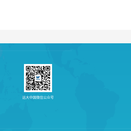
远
大
中
国
微
信
公
众
号