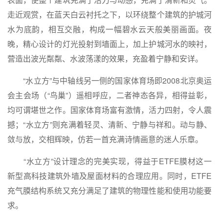
走近观赏，在蓝天白云衬托之下，以环绕整个建筑的护城河
水为底韵，相互交融，构成一幅碧水云天般美丽画面。夜
晚，精心设计的灯光投射到墙面上，加上护城河水的映衬，
营造出波光粼粼、水波荡漾的效果，充盈着宁静和安详。
“水立方”与中轴线另一侧的国家体育场即2008北京奥运
会主会场（“鸟巢”）遥相呼应，二者神态各异，相得益彰，
均可谓堪世之作。国家体育场富有激情，活力四射，令人震
撼；“水立方”则充满着轻灵、清新、宁静与祥和。动与静、
敛与放，交相辉映，仿若一首充满诗情画意的迷人乐章。
“水立方”设计理念的完美实现，得益于ETFE膜材这一
新型高科技建筑外墙及屋面材料的合理应用。同时，ETFE
充气膜结构系统又充分满足了建筑的物理性能和使用功能要
求。