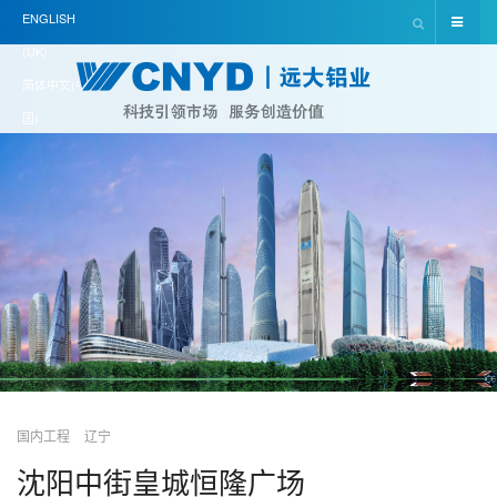
ENGLISH
(UK)
简体中文(中
国)
国内工程
辽宁
沈阳中街皇城恒隆广场