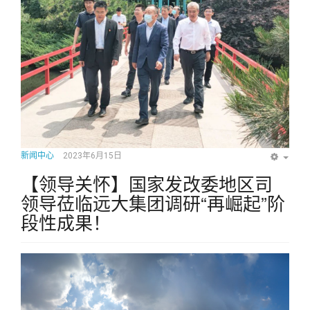
新闻中心
2023年6月15日
EMP
【领导关怀】国家发改委地区司
领导莅临远大集团调研“再崛起”阶
段性成果！