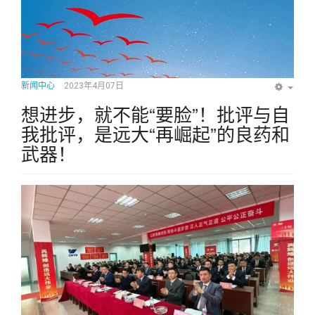
新闻中心
2023年4月07日
EMP
想进步，就不能“要脸”！批评与自
我批评，是远大“再崛起”的良药和
武器！