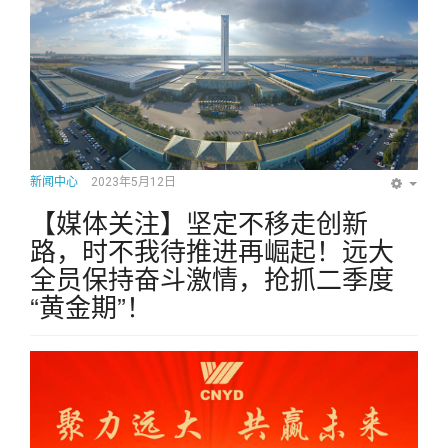
新闻中心
2023年5月12日
EMP
【媒体关注】坚定不移走创新
路，时不我待推进再崛起！远大
全员保持奋斗激情，抢抓二季度
“黄金期”！