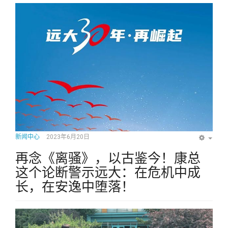
新闻中心
2023年6月20日
EMP
再念《离骚》，以古鉴今！康总
这个论断警示远大：在危机中成
长，在安逸中堕落！