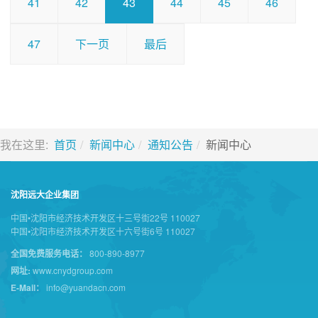
41
42
43
44
45
46
47
下一页
最后
我在这里:
首页
新闻中心
通知公告
新闻中心
沈阳远大企业集团
中国•沈阳市经济技术开发区十三号街22号 110027
中国•沈阳市经济技术开发区十六号街6号 110027
全国免费服务电话：
800-890-8977
网址:
www.cnydgroup.com
E-Mail：
info@yuandacn.com