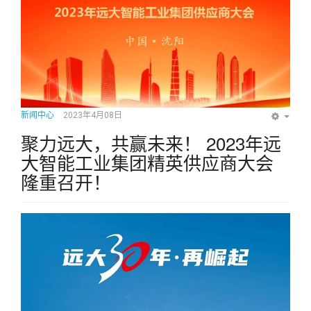
新闻中心
2023年4月08日
EMP
聚力远大，共赢未来！ 2023年远
大智能工业集团精英供应商大会
隆重召开！