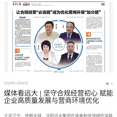
2025年12月06日
EM
媒体看远大 | 坚守合规经营初心 赋能
企业高质量发展与营商环境优化
立足辽宁、放眼全球，沈阳远大集团在装备制造领域的深耕