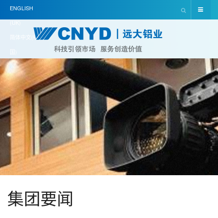
ENGLISH
(UK)
简体中文(中
国)
集团要闻