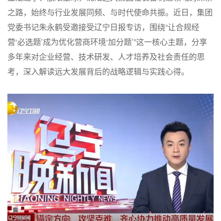
之路，始终与行业发展同频、与时代使命共振。近日，集团
党委书记朱永鹤受邀接受辽宁日报专访，围绕“让合规经
营‘必选题’成为优化营商环境‘加分题’”这一核心主题，分享
多年来对企业经营、技术研发、人才培养及社会责任的思
考，深入解读远大发展背后的战略逻辑与实践心得。