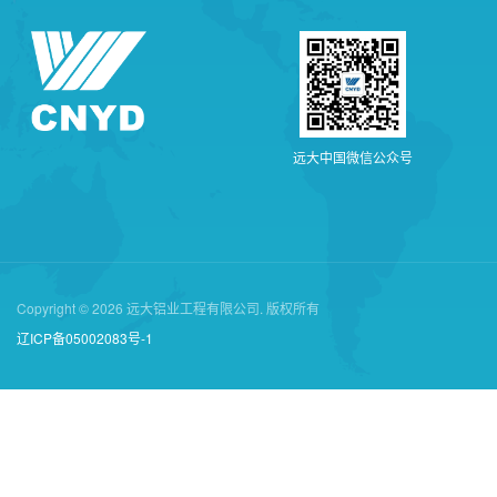
远
大
中
国
微
信
公
众
号
Copyright © 2026 远大铝业工程有限公司. 版权所有
辽ICP备05002083号-1