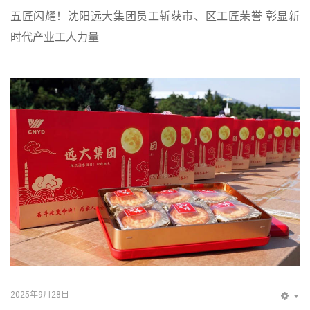
五匠闪耀！沈阳远大集团员工斩获市、区工匠荣誉 彰显新
时代产业工人力量
2025年9月28日
EM