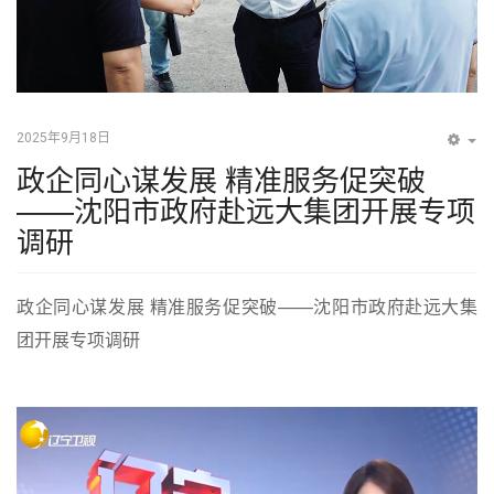
2025年9月18日
EM
政企同心谋发展 精准服务促突破
——沈阳市政府赴远大集团开展专项
调研
政企同心谋发展 精准服务促突破——沈阳市政府赴远大集
团开展专项调研