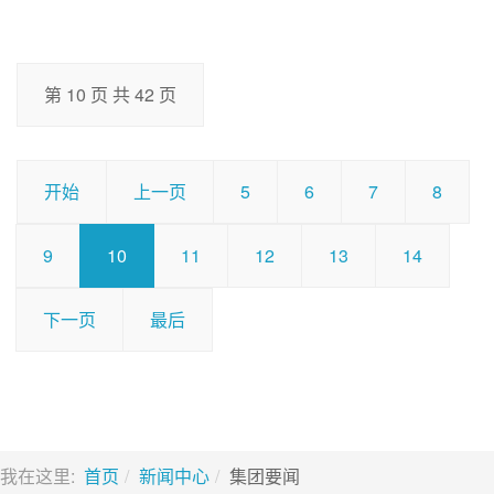
第 10 页 共 42 页
开始
上一页
5
6
7
8
9
10
11
12
13
14
下一页
最后
我在这里:
首页
新闻中心
集团要闻