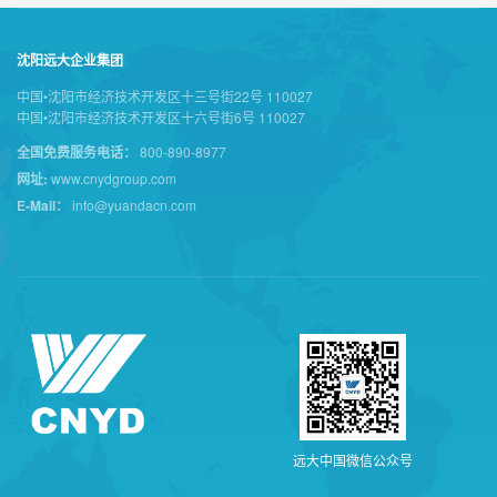
沈阳远大企业集团
中国•沈阳市经济技术开发区十三号街22号 110027
中国•沈阳市经济技术开发区十六号街6号 110027
全国免费服务电话：
800-890-8977
网址:
www.cnydgroup.com
E-Mail：
info@yuandacn.com
远
大
中
国
微
信
公
众
号