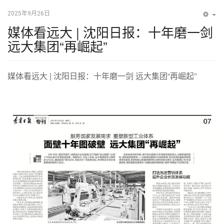
2025年9月26日
EM
媒体看远大 | 沈阳日报：十年磨一剑
远大集团“再崛起”
媒体看远大 | 沈阳日报：十年磨一剑 远大集团“再崛起”