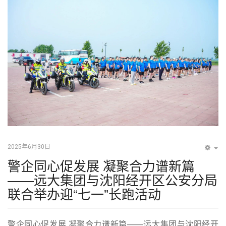
2025年6月30日
EM
警企同心促发展 凝聚合力谱新篇
——远大集团与沈阳经开区公安分局
联合举办迎“七一”长跑活动
警企同心促发展 凝聚合力谱新篇——远大集团与沈阳经开