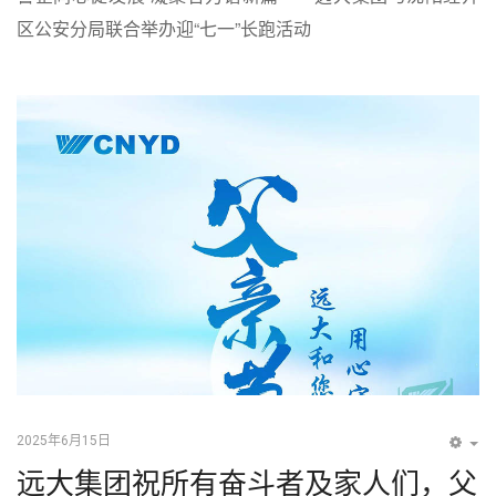
区公安分局联合举办迎“七一”长跑活动
2025年6月15日
EM
远大集团祝所有奋斗者及家人们，父