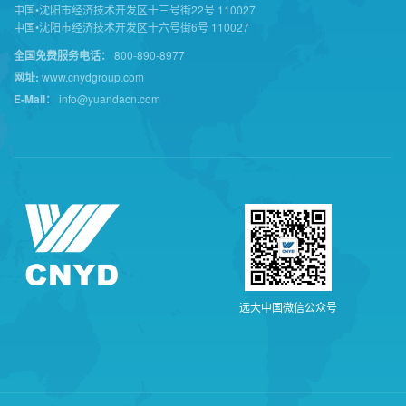
中国•沈阳市经济技术开发区十三号街22号 110027
中国•沈阳市经济技术开发区十六号街6号 110027
全国免费服务电话：
800-890-8977
网址:
www.cnydgroup.com
E-Mail：
info@yuandacn.com
远
大
中
国
微
信
公
众
号