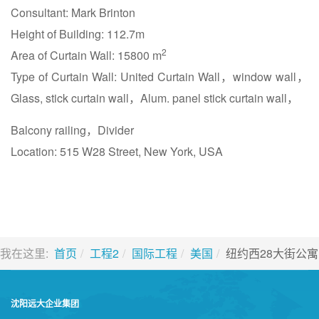
Consultant: Mark Brinton
Height of Building: 112.7m
2
Area of Curtain Wall: 15800 m
Type of Curtain Wall: United Curtain Wall，window wall，
Glass, stick curtain wall，Alum. panel stick curtain wall，
Balcony railing，Divider
Location: 515 W28 Street, New York, USA
我在这里:
首页
工程2
国际工程
美国
纽约西28大街公寓
沈阳远大企业集团