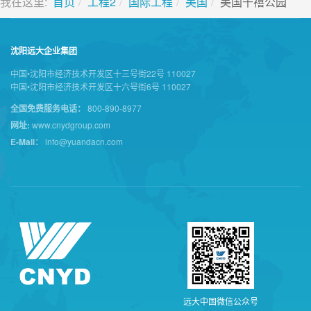
我在这里:
首页
工程2
国际工程
美国
美国千禧公园
沈阳远大企业集团
中国•沈阳市经济技术开发区十三号街22号 110027
中国•沈阳市经济技术开发区十六号街6号 110027
全国免费服务电话：
800-890-8977
网址:
www.cnydgroup.com
E-Mail：
info@yuandacn.com
远
大
中
国
微
信
公
众
号