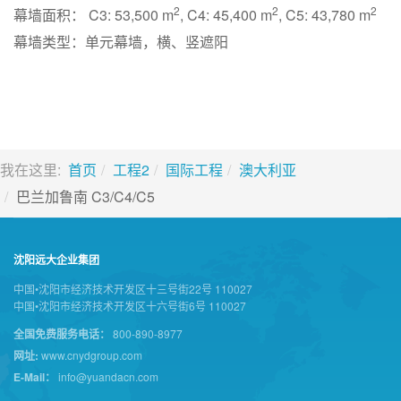
2
2
2
幕墙面积： C3: 53,500 m
, C4: 45,400 m
, C5: 43,780 m
幕墙类型：单元幕墙，横、竖遮阳
我在这里:
首页
工程2
国际工程
澳大利亚
巴兰加鲁南 C3/C4/C5
沈阳远大企业集团
中国•沈阳市经济技术开发区十三号街22号 110027
中国•沈阳市经济技术开发区十六号街6号 110027
全国免费服务电话：
800-890-8977
网址:
www.cnydgroup.com
E-Mail：
info@yuandacn.com